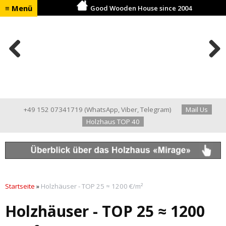
≡ Menü
Good Wooden House since 2004
Previ
Next
ous
+49 152 07341719
(
WhatsApp
,
Viber
,
Telegram
)
Mail Us
Holzhaus TOP 40
Startseite
»
Holzhäuser - TOP 25 ≈ 1200 €/m²
Holzhäuser - TOP 25 ≈ 1200