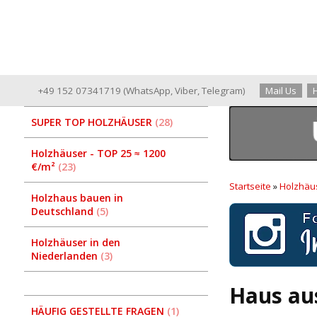
+49 152 07341719
(
WhatsApp
,
Viber
,
Telegram
)
Mail Us
SUPER TOP HOLZHÄUSER
28
Holzhäuser - TOP 25 ≈ 1200
€/m²
23
Startseite
»
Holzhäus
Holzhaus bauen in
Deutschland
5
Holzhäuser in den
Niederlanden
3
Haus au
HÄUFIG GESTELLTE FRAGEN
1