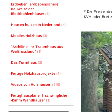
Erdbeben: erdbebensichere
Bauweise der
* Die Preise hä
Blockbohlenhäuser
1
KVH oder Bretts
Houten huizen in Nederland
4
Mobiles Holzhaus
3
"Archiline: Ihr Traumhaus aus
Weißrussland"
1
Das Turmhaus
3
Fertige Holzhausprojekte
1
Videos von Holzhäusern
10
Fertighauspläne: Erschwingliche
45mm Wandhäuser
1