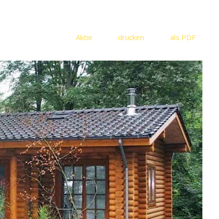
Aktie
drucken
als PDF