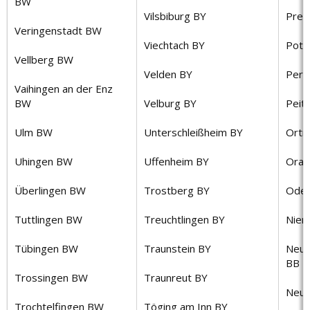
BW
Vilsbiburg BY
Prem
Veringenstadt BW
Viechtach BY
Pots
Vellberg BW
Velden BY
Perl
Vaihingen an der Enz
BW
Velburg BY
Peit
Ulm BW
Unterschleißheim BY
Ortr
Uhingen BW
Uffenheim BY
Oran
Überlingen BW
Trostberg BY
Oder
Tuttlingen BW
Treuchtlingen BY
Niem
Tübingen BW
Traunstein BY
Neus
BB
Trossingen BW
Traunreut BY
Neur
Trochtelfingen BW
Töging am Inn BY