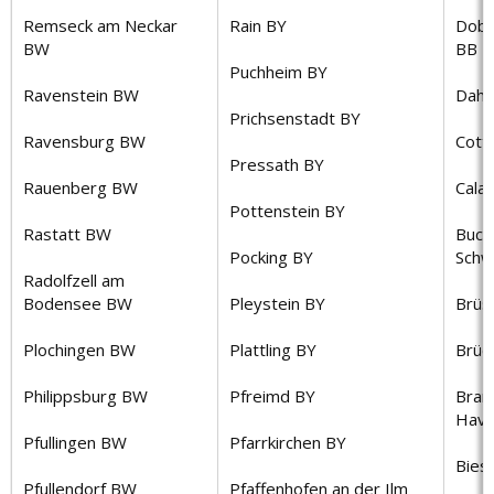
Remseck am Neckar
Rain BY
Dobe
BW
BB
Puchheim BY
Ravenstein BW
Dahm
Prichsenstadt BY
Ravensburg BW
Cott
Pressath BY
Rauenberg BW
Cala
Pottenstein BY
Rastatt BW
Buck
Pocking BY
Schw
Radolfzell am
Bodensee BW
Pleystein BY
Brüs
Plochingen BW
Plattling BY
Brüc
Philippsburg BW
Pfreimd BY
Bran
Have
Pfullingen BW
Pfarrkirchen BY
Bies
Pfullendorf BW
Pfaffenhofen an der Ilm