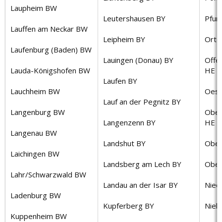
Laupheim BW
Leutershausen BY
Pfun
Lauffen am Neckar BW
Leipheim BY
Orte
Laufenburg (Baden) BW
Lauingen (Donau) BY
Offe
Lauda-Königshofen BW
HE
Laufen BY
Lauchheim BW
Oest
Lauf an der Pegnitz BY
Langenburg BW
Ober
Langenzenn BY
HE
Langenau BW
Landshut BY
Ober
Laichingen BW
Landsberg am Lech BY
Ober
Lahr/Schwarzwald BW
Landau an der Isar BY
Nied
Ladenburg BW
Kupferberg BY
Niebü
Kuppenheim BW