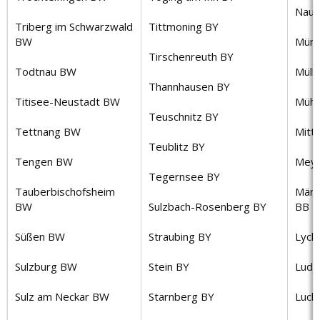
Naue
Triberg im Schwarzwald
Tittmoning BY
BW
Münc
Tirschenreuth BY
Todtnau BW
Müll
Thannhausen BY
Titisee-Neustadt BW
Mühl
Teuschnitz BY
Tettnang BW
Mitt
Teublitz BY
Tengen BW
Meye
Tegernsee BY
Tauberbischofsheim
Märk
BW
Sulzbach-Rosenberg BY
BB
Süßen BW
Straubing BY
Lych
Sulzburg BW
Stein BY
Ludw
Sulz am Neckar BW
Starnberg BY
Luck