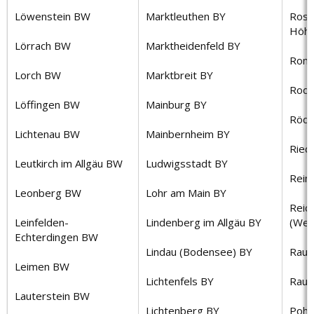
Löwenstein BW
Marktleuthen BY
Rosb
Höh
Lörrach BW
Marktheidenfeld BY
Rom
Lorch BW
Marktbreit BY
Rodg
Löffingen BW
Mainburg BY
Röde
Lichtenau BW
Mainbernheim BY
Ried
Leutkirch im Allgäu BW
Ludwigsstadt BY
Rein
Leonberg BW
Lohr am Main BY
Reic
Leinfelden-
Lindenberg im Allgäu BY
(Wet
Echterdingen BW
Lindau (Bodensee) BY
Raus
Leimen BW
Lichtenfels BY
Raun
Lauterstein BW
Lichtenberg BY
Pohl