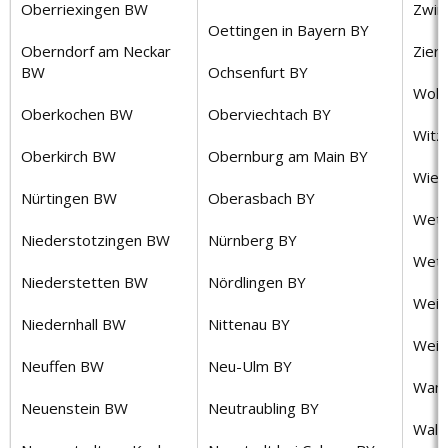
Oberriexingen BW
Zwin
Oettingen in Bayern BY
Oberndorf am Neckar
Zier
BW
Ochsenfurt BY
Wolf
Oberkochen BW
Oberviechtach BY
Witz
Oberkirch BW
Obernburg am Main BY
Wies
Nürtingen BW
Oberasbach BY
Wetz
Niederstotzingen BW
Nürnberg BY
Wett
Niederstetten BW
Nördlingen BY
Weit
Niedernhall BW
Nittenau BY
Weil
Neuffen BW
Neu-Ulm BY
Wanf
Neuenstein BW
Neutraubling BY
Wald