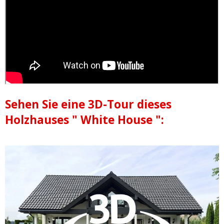
Sehen Sie eine 3D-Tour dieses
Holzhauses " White House ":