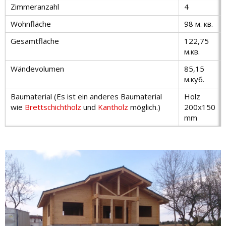
Zimmeranzahl
4
Wohnfläche
98 м. кв.
Gesamtfläche
122,75
м.кв.
Wändevolumen
85,15
м.куб.
Baumaterial (Es ist ein anderes Baumaterial
Holz
wie
Brettschichtholz
und
Kantholz
möglich.)
200x150
mm