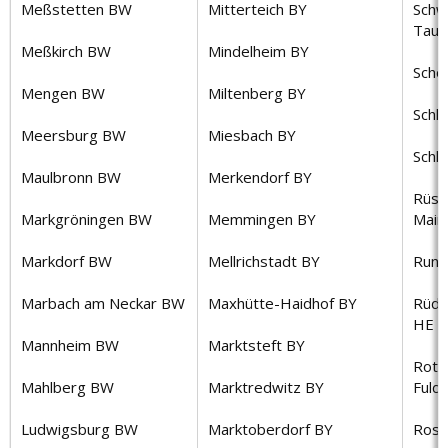
Meßstetten BW
Mitterteich BY
Schw
Taun
Meßkirch BW
Mindelheim BY
Scho
Mengen BW
Miltenberg BY
Schl
Meersburg BW
Miesbach BY
Schli
Maulbronn BW
Merkendorf BY
Rüss
Markgröningen BW
Memmingen BY
Main
Markdorf BW
Mellrichstadt BY
Runk
Marbach am Neckar BW
Maxhütte-Haidhof BY
Rüde
HE
Mannheim BW
Marktsteft BY
Rote
Mahlberg BW
Marktredwitz BY
Fuld
Ludwigsburg BW
Marktoberdorf BY
Rose