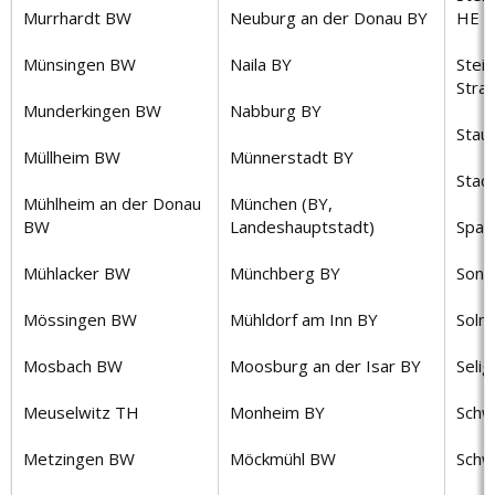
Murrhardt BW
Neuburg an der Donau BY
HE
Münsingen BW
Naila BY
Stein
Stra
Munderkingen BW
Nabburg BY
Stau
Müllheim BW
Münnerstadt BY
Stad
Mühlheim an der Donau
München (BY,
BW
Landeshauptstadt)
Span
Mühlacker BW
Münchberg BY
Sont
Mössingen BW
Mühldorf am Inn BY
Solm
Mosbach BW
Moosburg an der Isar BY
Seli
Meuselwitz TH
Monheim BY
Schw
Metzingen BW
Möckmühl BW
Schw