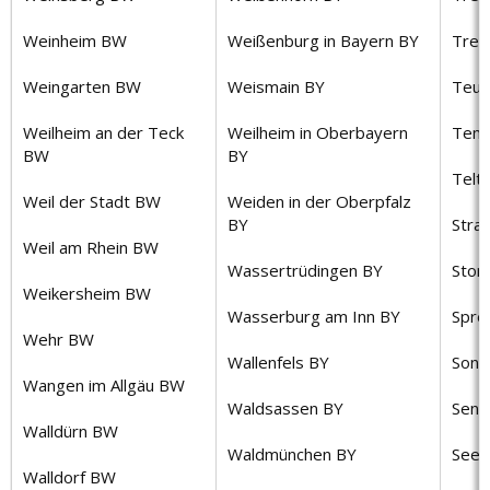
Weinheim BW
Weißenburg in Bayern BY
Treb
Weingarten BW
Weismain BY
Teup
Weilheim an der Teck
Weilheim in Oberbayern
Temp
BW
BY
Telt
Weil der Stadt BW
Weiden in der Oberpfalz
BY
Stra
Weil am Rhein BW
Wassertrüdingen BY
Stor
Weikersheim BW
Wasserburg am Inn BY
Spre
Wehr BW
Wallenfels BY
Sonn
Wangen im Allgäu BW
Waldsassen BY
Senf
Walldürn BW
Waldmünchen BY
Seel
Walldorf BW