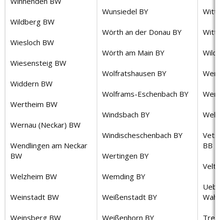
Winnenden BW
Wunsiedel BY
Witt
Wildberg BW
Wörth an der Donau BY
Witt
Wiesloch BW
Wörth am Main BY
Wild
Wiesensteig BW
Wolfratshausen BY
Wern
Widdern BW
Wolframs-Eschenbach BY
Werd
Wertheim BW
Windsbach BY
Wel
Wernau (Neckar) BW
Windischeschenbach BY
Vets
Wendlingen am Neckar
BB
BW
Wertingen BY
Velt
Welzheim BW
Wemding BY
Uebi
Weinstadt BW
Weißenstadt BY
Wahr
Weinsberg BW
Weißenhorn BY
Treu