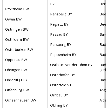
BY
Bern
Pforzheim BW
Penzberg BY
Bee
Owen BW
Pegnitz BY
Beel
Östringen BW
Passau BY
Baru
Ostfildern BW
Parsberg BY
Bad 
Osterburken BW
Pappenheim BY
Bad 
Oppenau BW
Ostheim vor der Rhön BY
Bad 
Öhringen BW
(Ode
Osterhofen BY
Ohrdruf (TH)
Bad 
Osterfeld ST
Offenburg BW
Ange
Ornbau BY
Ochsenhausen BW
Altl
Olching BY