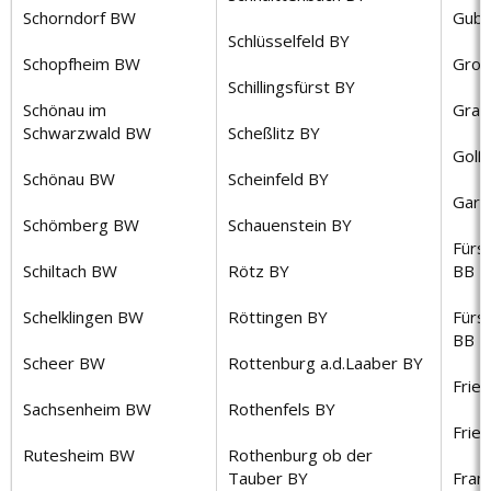
Schorndorf BW
Gube
Schlüsselfeld BY
Schopfheim BW
Groß
Schillingsfürst BY
Schönau im
Gran
Schwarzwald BW
Scheßlitz BY
Golß
Schönau BW
Scheinfeld BY
Gart
Schömberg BW
Schauenstein BY
Fürs
Schiltach BW
Rötz BY
BB
Schelklingen BW
Röttingen BY
Fürs
BB
Scheer BW
Rottenburg a.d.Laaber BY
Frie
Sachsenheim BW
Rothenfels BY
Frie
Rutesheim BW
Rothenburg ob der
Tauber BY
Fran