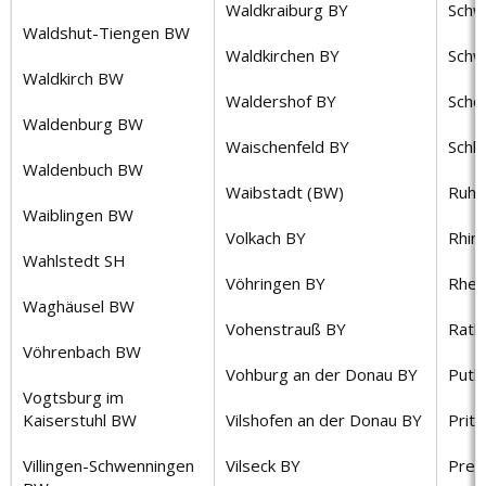
Waldkraiburg BY
Schw
Waldshut-Tiengen BW
Waldkirchen BY
Schw
Waldkirch BW
Waldershof BY
Schö
Waldenburg BW
Waischenfeld BY
Schl
Waldenbuch BW
Waibstadt (BW)
Ruhl
Waiblingen BW
Volkach BY
Rhin
Wahlstedt SH
Vöhringen BY
Rhei
Waghäusel BW
Vohenstrauß BY
Rath
Vöhrenbach BW
Vohburg an der Donau BY
Putli
Vogtsburg im
Kaiserstuhl BW
Vilshofen an der Donau BY
Prit
Villingen-Schwenningen
Vilseck BY
Pren