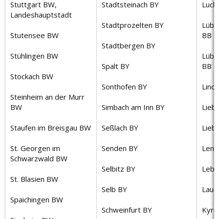
Stuttgart BW,
Stadtsteinach BY
Luck
Landeshauptstadt
Stadtprozelten BY
Lübb
Stutensee BW
BB
Stadtbergen BY
Stühlingen BW
Lübb
Spalt BY
BB
Stockach BW
Sonthofen BY
Lind
Steinheim an der Murr
BW
Simbach am Inn BY
Lieb
Staufen im Breisgau BW
Seßlach BY
Lieb
St. Georgen im
Senden BY
Lenz
Schwarzwald BW
Selbitz BY
Lebu
St. Blasien BW
Selb BY
Lauc
Spaichingen BW
Schweinfurt BY
Kyri