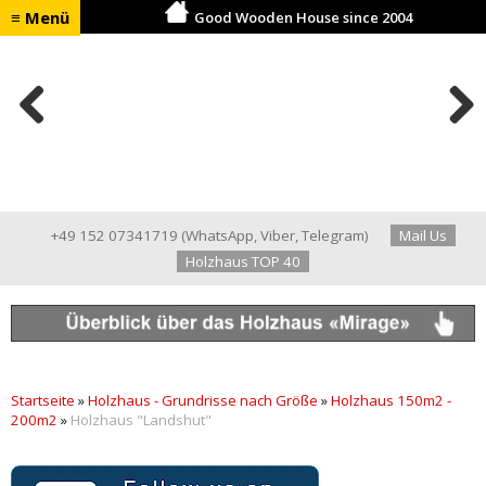
≡ Menü
Good Wooden House since 2004
Previ
Next
ous
+49 152 07341719
(
WhatsApp
,
Viber
,
Telegram
)
Mail Us
Holzhaus TOP 40
Startseite
»
Holzhaus - Grundrisse nach Größe
»
Holzhaus 150m2 -
200m2
»
Holzhaus "Landshut"