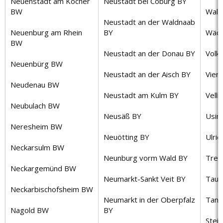
Neuenstadt am Kocher
Neustadt bei Coburg BY
BW
Wald
Neustadt an der Waldnaab
Neuenburg am Rhein
BY
Wäch
BW
Neustadt an der Donau BY
Volk
Neuenbürg BW
Neustadt an der Aisch BY
Vier
Neudenau BW
Neustadt am Kulm BY
Vell
Neubulach BW
Neusäß BY
Usin
Neresheim BW
Neuötting BY
Ulric
Neckarsulm BW
Neunburg vorm Wald BY
Tren
Neckargemünd BW
Neumarkt-Sankt Veit BY
Taun
Neckarbischofsheim BW
Neumarkt in der Oberpfalz
Tann
Nagold BW
BY
Stei