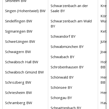
Sinsheim BW
Schwarzenbach an der
Kre
Singen (Hohentwiel) BW
Saale BY
Köni
Sindelfingen BW
Schwarzenbach am Wald
Wust
BY
Sigmaringen BW
Ketz
Schwandorf BY
Schwetzingen BW
Jüte
Schwabmünchen BY
Schwaigern BW
Joac
Schwabach BY
Schwäbisch Hall BW
Hohe
Schrobenhausen BY
BB
Schwäbisch Gmünd BW
Schönwald BY
Herz
Schrozberg BW
BB
Schönsee BY
Schriesheim BW
Henn
Schongau BY
Schramberg BW
Have
Schnaittenbach BY