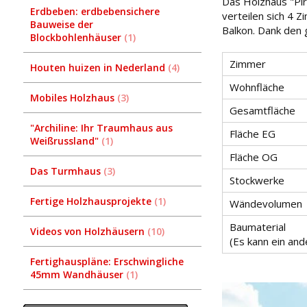
Das Holzhaus "Pi
Erdbeben: erdbebensichere
verteilen sich 4 
Bauweise der
Balkon. Dank den 
Blockbohlenhäuser
1
Zimmer
Houten huizen in Nederland
4
Wohnfläche
Mobiles Holzhaus
3
Gesamtfläche
"Archiline: Ihr Traumhaus aus
Fläche EG
Weißrussland"
1
Fläche OG
Das Turmhaus
3
Stockwerke
Fertige Holzhausprojekte
1
Wändevolumen
Baumaterial
Videos von Holzhäusern
10
(Es kann ein an
Fertighauspläne: Erschwingliche
45mm Wandhäuser
1