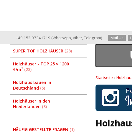
+49 152 07341719
(
WhatsApp
,
Viber
,
Telegram
)
Mail Us
SUPER TOP HOLZHÄUSER
28
Holzhäuser - TOP 25 ≈ 1200
€/m²
23
Startseite
»
Holzhaus
Holzhaus bauen in
Deutschland
5
Holzhäuser in den
Niederlanden
3
Holzhau
HÄUFIG GESTELLTE FRAGEN
1