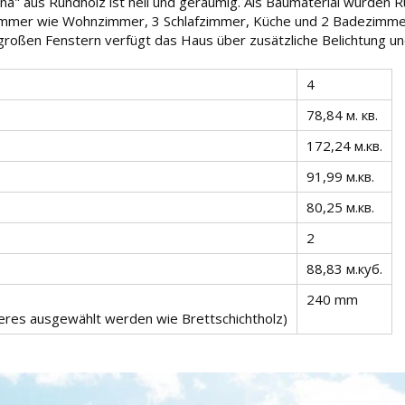
rna" aus Rundholz ist hell und geräumig. Als Baumaterial wurde
Zimmer wie Wohnzimmer, 3 Schlafzimmer, Küche und 2 Badezimmer
großen Fenstern verfügt das Haus über zusätzliche Belichtung und
4
78,84 м. кв.
172,24 м.кв.
91,99 м.кв.
80,25 м.кв.
2
88,83 м.куб.
240 mm
deres ausgewählt werden wie Brettschichtholz)