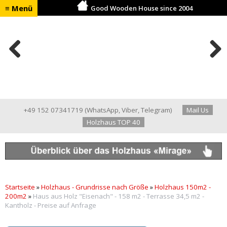
≡ Menü
Good Wooden House since 2004
Previ
Next
ous
+49 152 07341719
(
WhatsApp
,
Viber
,
Telegram
)
Mail Us
Holzhaus TOP 40
Startseite
»
Holzhaus - Grundrisse nach Größe
»
Holzhaus 150m2 -
200m2
»
Haus aus Holz "Eisenach" - 158 m2 - Terrasse 34,5 m2 -
Kantholz - Preise auf Anfrage