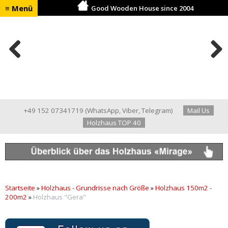
≡ Menü
Good Wooden House since 2004
Previ
Next
ous
+49 152 07341719
(
WhatsApp
,
Viber
,
Telegram
)
Mail Us
Holzhaus TOP 40
Startseite
»
Holzhaus - Grundrisse nach Größe
»
Holzhaus 150m2 -
200m2
»
Holzhaus "Gera"