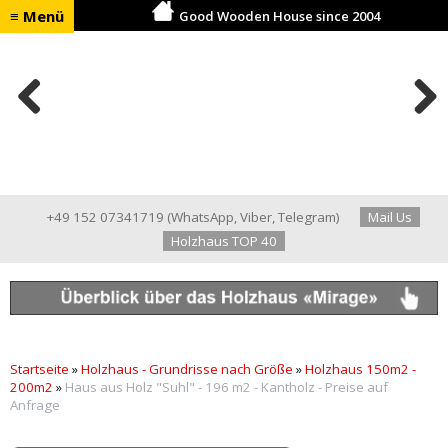
≡ Menü
Good Wooden House since 2004
Previ
Next
ous
+49 152 07341719
(
WhatsApp
,
Viber
,
Telegram
)
Mail Us
Holzhaus TOP 40
Startseite
»
Holzhaus - Grundrisse nach Größe
»
Holzhaus 150m2 -
200m2
»
Haus aus Holz "Suhl" - 196 m2 - Kantholz - Preise auf
Anfrage