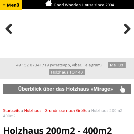
≡ Menü
Good Wooden House since 2004
Previ
Next
ous
+49 152 07341719
(
WhatsApp
,
Viber
,
Telegram
)
Mail Us
Holzhaus TOP 40
Startseite
»
Holzhaus - Grundrisse nach Größe
»
Holzhaus 200m2 -
400m2
Holzhaus 200m2 - 400m2