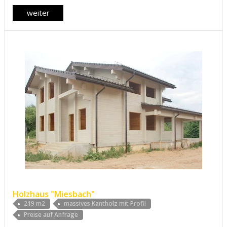
weiter
Holzhaus "Miesbach"
219 m2
massives Kantholz mit Profil
Preise auf Anfrage