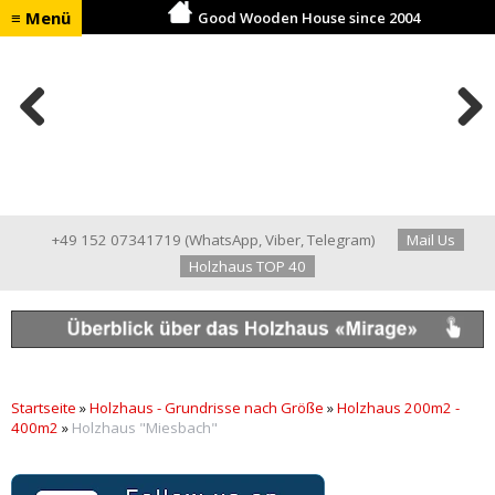
≡ Menü
Good Wooden House since 2004
Previ
Next
ous
+49 152 07341719
(
WhatsApp
,
Viber
,
Telegram
)
Mail Us
Holzhaus TOP 40
Startseite
»
Holzhaus - Grundrisse nach Größe
»
Holzhaus 200m2 -
400m2
»
Holzhaus "Miesbach"