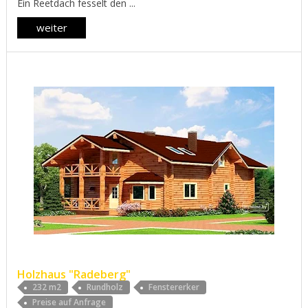
Ein Reetdach fesselt den ...
weiter
Holzhaus "Radeberg"
232 m2
Rundholz
Fenstererker
Preise auf Anfrage