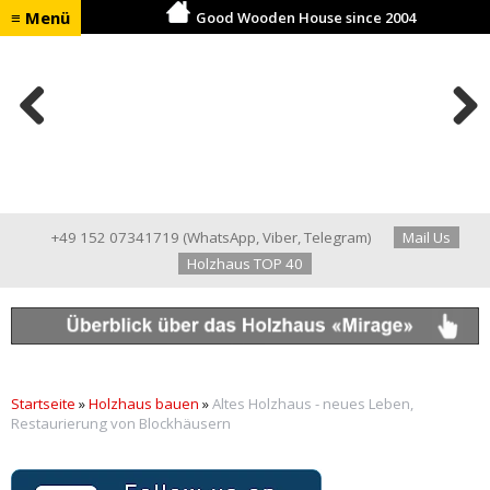
≡ Menü
Good Wooden House since 2004
Previ
Next
ous
+49 152 07341719
(
WhatsApp
,
Viber
,
Telegram
)
Mail Us
Holzhaus TOP 40
Startseite
»
Holzhaus bauen
»
Altes Holzhaus - neues Leben,
Restaurierung von Blockhäusern