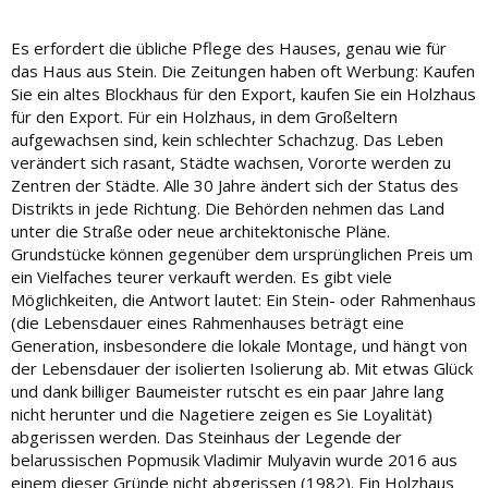
Es erfordert die übliche Pflege des Hauses, genau wie für
das Haus aus Stein. Die Zeitungen haben oft Werbung: Kaufen
Sie ein altes Blockhaus für den Export, kaufen Sie ein Holzhaus
für den Export. Für ein Holzhaus, in dem Großeltern
aufgewachsen sind, kein schlechter Schachzug. Das Leben
verändert sich rasant, Städte wachsen, Vororte werden zu
Zentren der Städte. Alle 30 Jahre ändert sich der Status des
Distrikts in jede Richtung. Die Behörden nehmen das Land
unter die Straße oder neue architektonische Pläne.
Grundstücke können gegenüber dem ursprünglichen Preis um
ein Vielfaches teurer verkauft werden. Es gibt viele
Möglichkeiten, die Antwort lautet: Ein Stein- oder Rahmenhaus
(die Lebensdauer eines Rahmenhauses beträgt eine
Generation, insbesondere die lokale Montage, und hängt von
der Lebensdauer der isolierten Isolierung ab. Mit etwas Glück
und dank billiger Baumeister rutscht es ein paar Jahre lang
nicht herunter und die Nagetiere zeigen es Sie Loyalität)
abgerissen werden. Das Steinhaus der Legende der
belarussischen Popmusik Vladimir Mulyavin wurde 2016 aus
einem dieser Gründe nicht abgerissen (1982). Ein Holzhaus