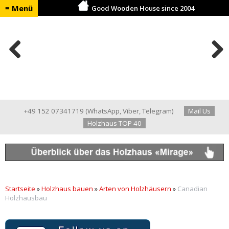
≡ Menü
Good Wooden House since 2004
Previ
Next
ous
+49 152 07341719
(
WhatsApp
,
Viber
,
Telegram
)
Mail Us
Holzhaus TOP 40
Startseite
»
Holzhaus bauen
»
Arten von Holzhäusern
»
Canadian
Holzhausbau