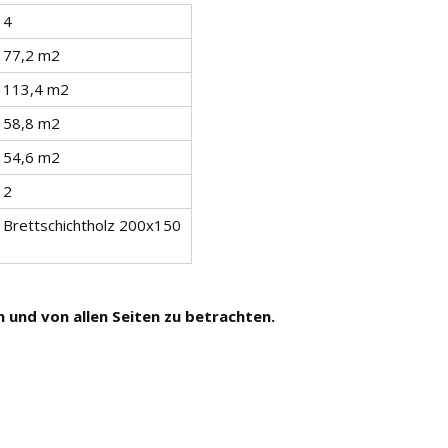
4
77,2 m2
113,4 m2
58,8 m2
54,6 m2
2
Brettschichtholz 200х150
n und von allen Seiten zu betrachten.