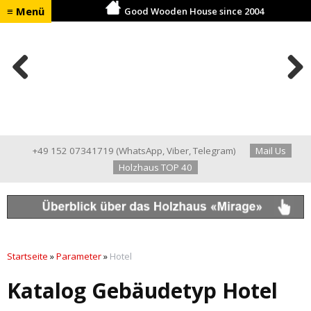
≡ Menü
Good Wooden House since 2004
Previ
Next
ous
+49 152 07341719
(
WhatsApp
,
Viber
,
Telegram
)
Mail Us
Holzhaus TOP 40
Startseite
»
Parameter
»
Hotel
Katalog Gebäudetyp Hotel