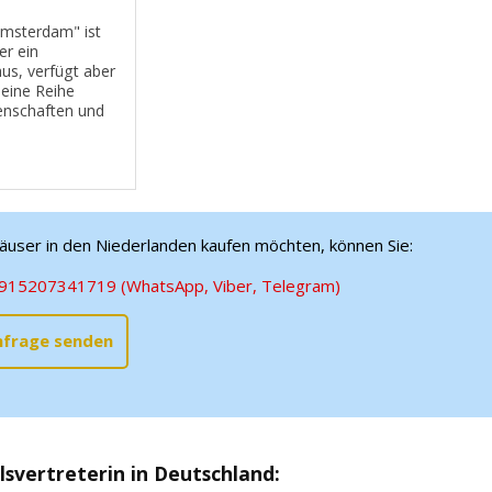
Amsterdam" ist
r ein
us, verfügt aber
 eine Reihe
genschaften und
es einer Person
öglichen, sich
fzuhalten und zu
äuser in den Niederlanden kaufen möchten, können Sie:
915207341719 (WhatsApp, Viber, Telegram)
nfrage senden
svertreterin in Deutschland
: