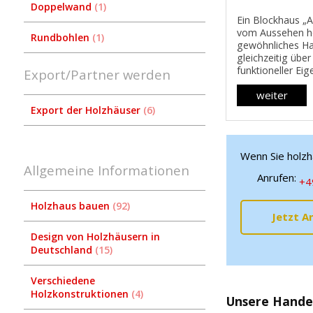
Doppelwand
1
Ein Blockhaus „
vom Aussehen he
Rundbohlen
1
gewöhnliches Ha
gleichzeitig über
funktioneller Ei
Export/Partner werden
Qualitäten, die 
weiter
oder Familie erm
darin bequem au
Export der Holzhäuser
6
ihrem ...
Wenn Sie holzh
Allgemeine Informationen
Anrufen:
+4
Holzhaus bauen
92
Jetzt A
Design von Holzhäusern in
Deutschland
15
Verschiedene
Holzkonstruktionen
4
Unsere Handel