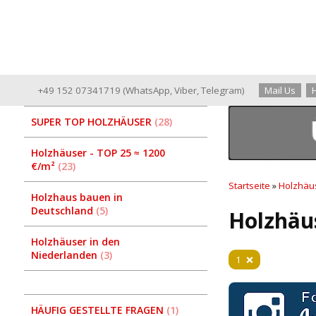
+49 152 07341719
(
WhatsApp
,
Viber
,
Telegram
)
Mail Us
SUPER TOP HOLZHÄUSER
28
Holzhäuser - TOP 25 ≈ 1200
€/m²
23
Startseite
»
Holzhäu
Holzhaus bauen in
Deutschland
5
Holzhäu
Holzhäuser in den
Niederlanden
3
1
HÄUFIG GESTELLTE FRAGEN
1