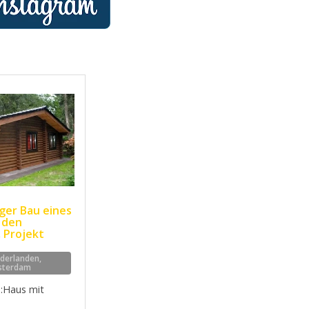
iger Bau eines
 den
 Projekt
ederlanden,
sterdam
 :Haus mit