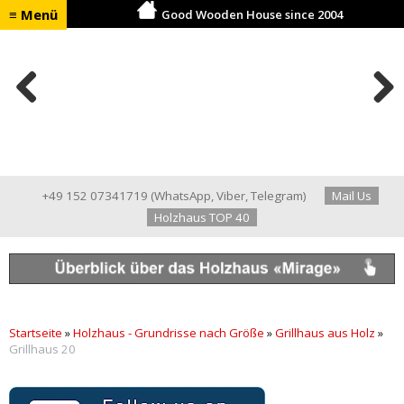
≡ Menü
Good Wooden House since 2004
Previ
Next
ous
+49 152 07341719
(
WhatsApp
,
Viber
,
Telegram
)
Mail Us
Holzhaus TOP 40
Startseite
»
Holzhaus - Grundrisse nach Größe
»
Grillhaus aus Holz
»
Grillhaus 20