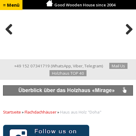
≡ Menü
Good Wooden House since 2004
Previ
Next
ous
+49 152 07341719
(
WhatsApp
,
Viber
,
Telegram
)
Mail Us
Holzhaus TOP 40
Startseite
»
Flachdachhäuser
»
Haus aus Holz "Doha"