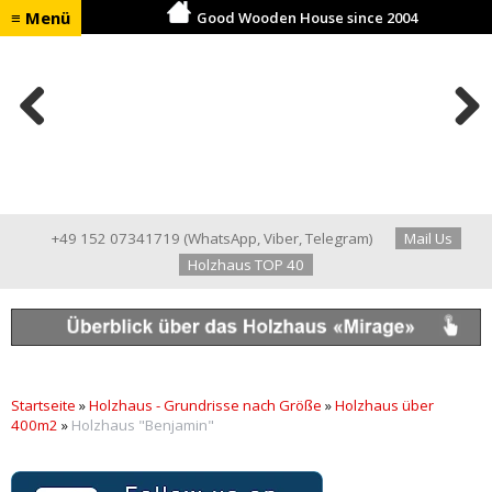
≡ Menü
Good Wooden House since 2004
Previ
Next
ous
+49 152 07341719
(
WhatsApp
,
Viber
,
Telegram
)
Mail Us
Holzhaus TOP 40
Startseite
»
Holzhaus - Grundrisse nach Größe
»
Holzhaus über
400m2
»
Holzhaus "Benjamin"