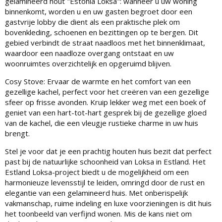
gelamineerd hout "Estonia Loksa": wanneer u uw woning
binnenkomt, worden u en uw gasten begroet door een
gastvrije lobby die dient als een praktische plek om
bovenkleding, schoenen en bezittingen op te bergen. Dit
gebied verbindt de straat naadloos met het binnenklimaat,
waardoor een naadloze overgang ontstaat en uw
woonruimtes overzichtelijk en opgeruimd blijven.
Cosy Stove: Ervaar de warmte en het comfort van een
gezellige kachel, perfect voor het creëren van een gezellige
sfeer op frisse avonden. Kruip lekker weg met een boek of
geniet van een hart-tot-hart gesprek bij de gezellige gloed
van de kachel, die een vleugje rustieke charme in uw huis
brengt.
Stel je voor dat je een prachtig houten huis bezit dat perfect
past bij de natuurlijke schoonheid van Loksa in Estland. Het
Estland Loksa-project biedt u de mogelijkheid om een ​​
harmonieuze levensstijl te leiden, omringd door de rust en
elegantie van een gelamineerd huis. Met onberispelijk
vakmanschap, ruime indeling en luxe voorzieningen is dit huis
het toonbeeld van verfijnd wonen. Mis de kans niet om