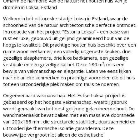
Omarm de harmonie van de natuur: het houten huis van je
dromen in Loksa, Estland
Welkom in het pittoreske stadje Loksa in Estland, waar de
schoonheid van de natuur architectonische perfectie ontmoet.
Introductie van het project "Estonia Loksa" - een oase van
rust en luxe, gebouwd uit gelijmd gelamineerd hout van de
hoogste kwaliteit. Dit prachtige houten huis beschikt over een
ruime woon-eetkamer, een volledig uitgeruste keuken, drie
gezellige slaapkamers, drie luxe badkamers, een gezellige
vestibule en een gezellige kachel. Deze 180 m². m is een
bewijs van vakmanschap en elegantie. Laten we eens kijken
naar de unieke kenmerken en prachtige voordelen die dit huis
tot een uitzonderlijke plek maken om thuis te noemen.
Ongeëvenaard vakmanschap: Het Estse Loksa-project is
gebaseerd op het hoogste vakmanschap, waarbij gebruik
wordt gemaakt van het best gelijmde gelamineerde hout. De
wandmateriaalkit bevat balken met een massieve doorsnede
van 200x185 mm, die structurele stabiliteit, duurzaamheid en
uitzonderlijke thermische isolatie garanderen. Deze
bouwwijze vergroot niet alleen de esthetische