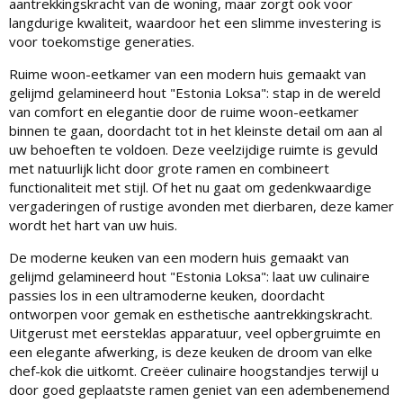
aantrekkingskracht van de woning, maar zorgt ook voor
langdurige kwaliteit, waardoor het een slimme investering is
voor toekomstige generaties.
Ruime woon-eetkamer van een modern huis gemaakt van
gelijmd gelamineerd hout "Estonia Loksa": stap in de wereld
van comfort en elegantie door de ruime woon-eetkamer
binnen te gaan, doordacht tot in het kleinste detail om aan al
uw behoeften te voldoen. Deze veelzijdige ruimte is gevuld
met natuurlijk licht door grote ramen en combineert
functionaliteit met stijl. Of het nu gaat om gedenkwaardige
vergaderingen of rustige avonden met dierbaren, deze kamer
wordt het hart van uw huis.
De moderne keuken van een modern huis gemaakt van
gelijmd gelamineerd hout "Estonia Loksa": laat uw culinaire
passies los in een ultramoderne keuken, doordacht
ontworpen voor gemak en esthetische aantrekkingskracht.
Uitgerust met eersteklas apparatuur, veel opbergruimte en
een elegante afwerking, is deze keuken de droom van elke
chef-kok die uitkomt. Creëer culinaire hoogstandjes terwijl u
door goed geplaatste ramen geniet van een adembenemend