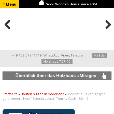
≡ Menü
Good Wooden House since 2004
Previ
Next
ous
+49 152 07341719
(
WhatsApp
,
Viber
,
Telegram
)
Mail Us
Holzhaus TOP 40
Startseite
»
Houten huizen in Nederland
»
Modern huis van gelijmd
gelamineerd hout "Estonia Loksa" Tommy Cash 180 m2