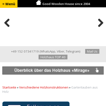
≡ Menü
Good Wooden House since 2004
Previ
Next
ous
+49 152 07341719
(
WhatsApp
,
Viber
,
Telegram
)
Mail Us
Holzhaus TOP 40
Startseite
»
Verschiedene Holzkonstruktionen
»
Gartenlauben aus
Holz