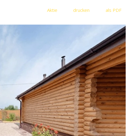
Aktie
drucken
als PDF