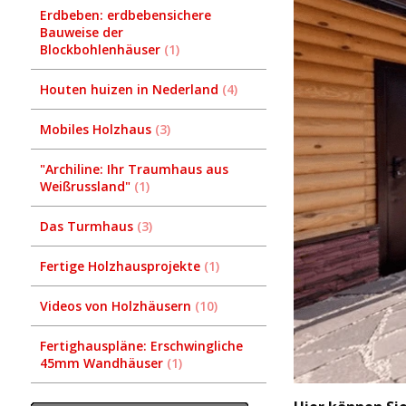
Erdbeben: erdbebensichere
Bauweise der
Blockbohlenhäuser
1
Houten huizen in Nederland
4
Mobiles Holzhaus
3
"Archiline: Ihr Traumhaus aus
Weißrussland"
1
Das Turmhaus
3
Fertige Holzhausprojekte
1
Videos von Holzhäusern
10
Fertighauspläne: Erschwingliche
45mm Wandhäuser
1