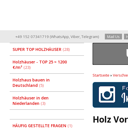
+49 152 07341719
(
WhatsApp
,
Viber
,
Telegram
)
Mail Us
SUPER TOP HOLZHÄUSER
28
Holzhäuser - TOP 25 ≈ 1200
€/m²
23
Startseite
»
Verschi
Holzhaus bauen in
Deutschland
5
Holzhäuser in den
Niederlanden
3
Holz Vor
HÄUFIG GESTELLTE FRAGEN
1