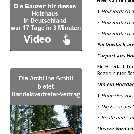
Hier können Sie
1.
Holzvordach m
2.
Holzvordach m
3.
Holzvordach m
Ein Vordach au
Carport aus Hol
Ein Holzdach für
Regen hinterläs
Um ein Holzdac
1.
Höhe des Vord
2.
Die Form des 
3.
Breite und Lä
Unsere Vordäch