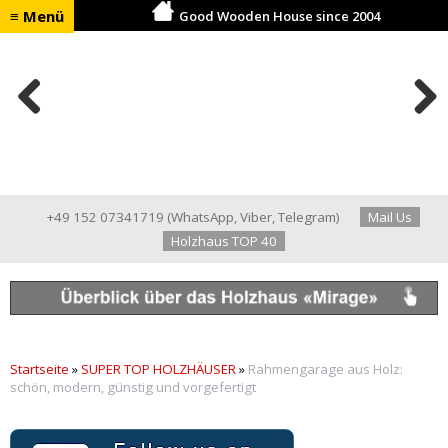
≡ Menü
Good Wooden House since 2004
Previ
Next
ous
+49 152 07341719
(
WhatsApp
,
Viber
,
Telegram
)
Mail Us
Holzhaus TOP 40
Startseite
»
SUPER TOP HOLZHÄUSER
»
Rahmengarage aus Holz:
schön, modern, günstig und vorgefertigt