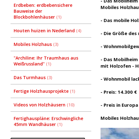
- Das Mobilheim 
Erdbeben: erdbebensichere
Mobiles Holzhau
Bauweise der
Blockbohlenhäuser
1
- Das mobile Ho
Houten huizen in Nederland
4
- Die Größe des 
Mobiles Holzhaus
3
- Wohnmobilgew
"Archiline: Ihr Traumhaus aus
- Das Mobilheim
Weißrussland"
1
mit Holzofen - H
Das Turmhaus
3
- Wohnmobil lack
Fertige Holzhausprojekte
1
- Preis: 14.300 €
Videos von Holzhäusern
10
- Preis in Europa
Mobiles Holzhau
Fertighauspläne: Erschwingliche
45mm Wandhäuser
1