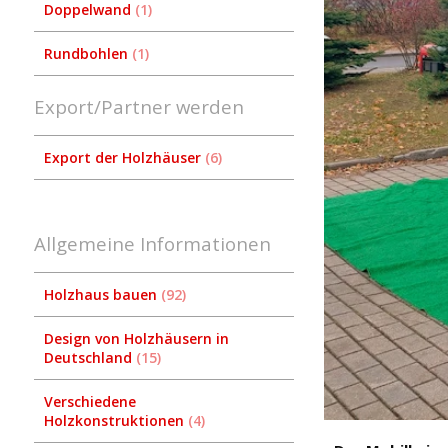
Doppelwand
1
Rundbohlen
1
Export/Partner werden
Export der Holzhäuser
6
Allgemeine Informationen
Holzhaus bauen
92
Design von Holzhäusern in
Deutschland
15
Verschiedene
Holzkonstruktionen
4