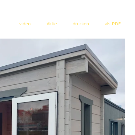
video
Aktie
drucken
als PDF