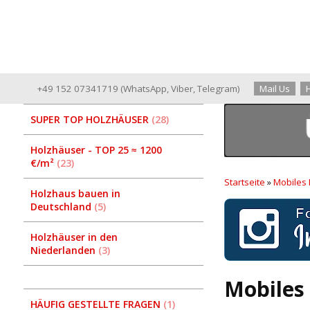
+49 152 07341719
(
WhatsApp
,
Viber
,
Telegram
)
Mail Us
SUPER TOP HOLZHÄUSER
28
Holzhäuser - TOP 25 ≈ 1200
€/m²
23
Startseite
»
Mobiles
Holzhaus bauen in
Deutschland
5
Holzhäuser in den
Niederlanden
3
Mobiles 
HÄUFIG GESTELLTE FRAGEN
1