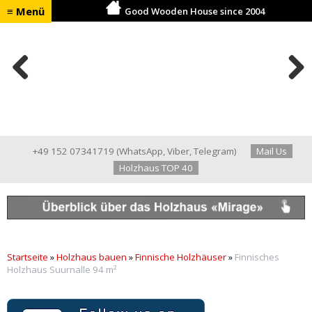
≡ Menü
Good Wooden House since 2004
Previ
Next
ous
+49 152 07341719
(
WhatsApp
,
Viber
,
Telegram
)
Mail Us
Holzhaus TOP 40
Startseite
»
Holzhaus bauen
»
Finnische Holzhäuser
»
Finnisches
Holzhaus Suurnalle 94 m²