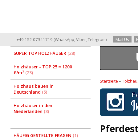
+49 152 07341719
(
WhatsApp
,
Viber
,
Telegram
)
Mail Us
SUPER TOP HOLZHÄUSER
28
Holzhäuser - TOP 25 ≈ 1200
€/m²
23
Startseite
»
Holzhau
Holzhaus bauen in
Deutschland
5
Holzhäuser in den
Niederlanden
3
Pferdest
HÄUFIG GESTELLTE FRAGEN
1