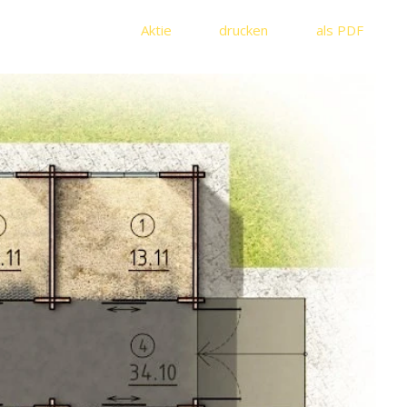
Aktie
drucken
als PDF