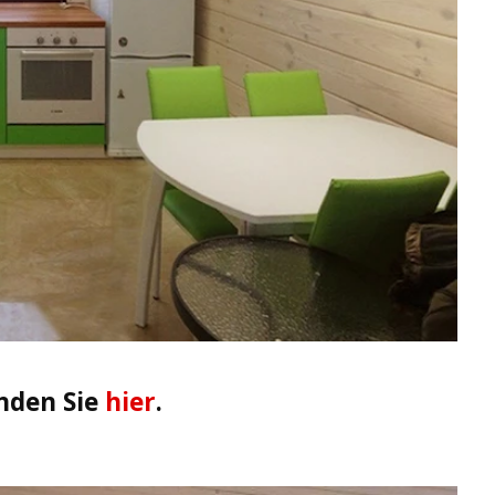
nden Sie
hier
.