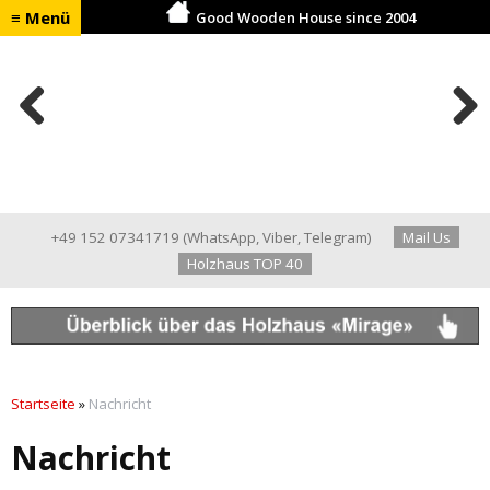
≡ Menü
Good Wooden House since 2004
Previ
Next
ous
+49 152 07341719
(
WhatsApp
,
Viber
,
Telegram
)
Mail Us
Holzhaus TOP 40
Startseite
»
Nachricht
Nachricht